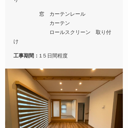
ガラスフィルム工事
窓 カーテンレール
カーテン
ダイノックシート工事
ロールスクリーン 取り付
窓まわり工事
け
間仕切り工事
工事期間：
1５日間程度
施工の流れ
施工実績
お客様の声