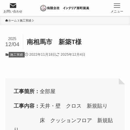
お問い合わせ
メニュー
ホーム
施工実績
NEWS
2025
南相馬市 新築T様
12/04
当社について
2022年11月18日
2025年12月4日
施工実績
代表挨拶
会社概要と沿革
採用情報
工事箇所：
全部屋
サービス
工事内容：
天井・壁 クロス 新規貼り
壁紙(クロス)工事
床 クッションフロア 新規貼
り
床工事